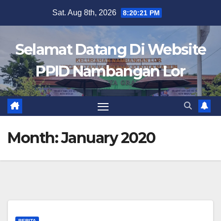
Skip
Sat. Aug 8th, 2026
8:20:21 PM
to
content
Selamat Datang Di Website
PPID Nambangan Lor
Month:
January 2020
BERITA